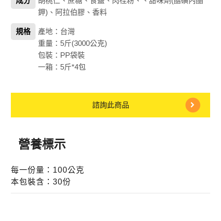
成分
胡桃仁、蔗糖、食鹽、肉桂粉、、甜味劑(醋磺內酯
鉀)、阿拉伯膠、香料
規格
產地：台灣
重量：5斤(3000公克)
包裝：PP袋裝
一箱：5斤*4包
諮詢此商品
營養標示
每一份量：100公克
本包裝含：30份