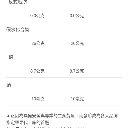
反式脂肪
0.0公克
0.0公克
碳水化合物
26公克
26公克
糖
8.7公克
8.7公克
鈉
10毫克
10毫克
▲正因為具備安全與專業的生產能量，南發珍成為各大品牌
指定
堅果代工廠
的首選。