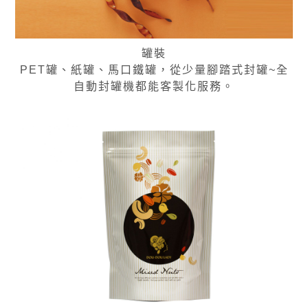
罐裝
PET罐、紙罐、馬口鐵罐，從少量腳踏式封罐~全
自動封罐機都能客製化服務。