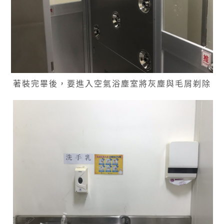
著裝完畢後，要進入空氣浴塵室將灰塵與毛屑剃除